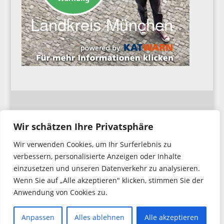
Impressum
Wir schätzen Ihre Privatsphäre
Wir verwenden Cookies, um Ihr Surferlebnis zu
Datenschutzerklärung
verbessern, personalisierte Anzeigen oder Inhalte
einzusetzen und unseren Datenverkehr zu analysieren.
Wenn Sie auf „Alle akzeptieren" klicken, stimmen Sie der
Anwendung von Cookies zu.
Copyright © 2026. Feuerwehr Hochbrück
All Rights Reserved.
Anpassen
Alles ablehnen
Alle akzeptieren