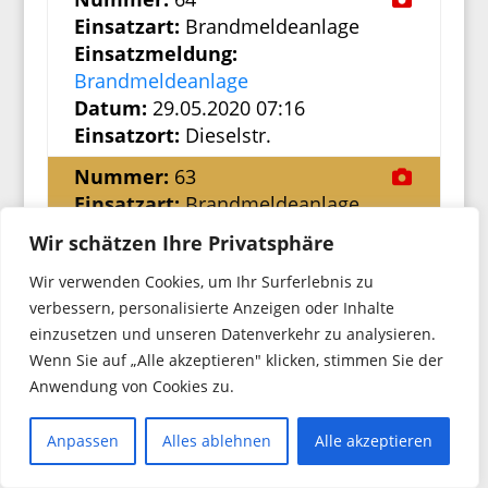
Einsatzart:
Brandmeldeanlage
Einsatzmeldung:
Brandmeldeanlage
Datum:
29.05.2020 07:16
Einsatzort:
Dieselstr.
Nummer:
63
Einsatzart:
Brandmeldeanlage
Einsatzmeldung:
Wir schätzen Ihre Privatsphäre
Brandmeldeanlage
Wir verwenden Cookies, um Ihr Surferlebnis zu
Datum:
28.05.2020 10:49
verbessern, personalisierte Anzeigen oder Inhalte
Einsatzort:
Robert-Bosch-Str.
einzusetzen und unseren Datenverkehr zu analysieren.
Nummer:
62
Wenn Sie auf „Alle akzeptieren" klicken, stimmen Sie der
Einsatzart:
Hundestaffel
Anwendung von Cookies zu.
Einsatzmeldung:
Personensuche
Datum:
26.05.2020 01:22
Anpassen
Alles ablehnen
Alle akzeptieren
Einsatzort:
Neubiberg