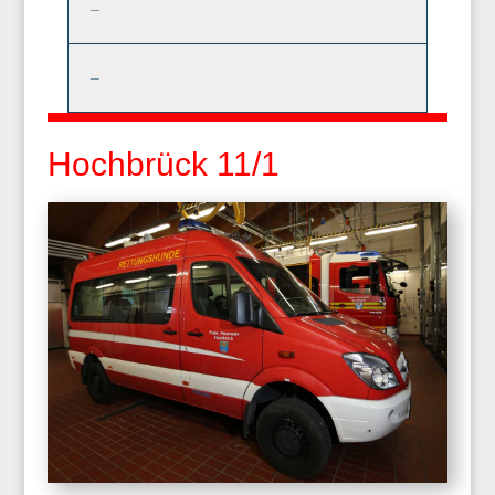
_
_
Hochbrück 11/1