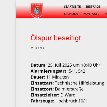
STARTSEITE
BEITRÄGE
SPENDEN
KONTAKTE
I
Ölspur beseitigt
25,Juli 2025
Datum:
25. Juli 2025 um 10:40 Uhr
Alarmierungsart:
541, 542
Dauer:
11 Minuten
Einsatzart:
Technische Hilfeleistung
Einsatzort:
Daimlerstraße
Einsatzleiter:
D.Ward
Fahrzeuge:
Hochbrück 10/1