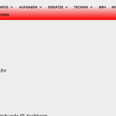
INFOS
AUFGABEN
EINSÄTZE
TECHNIK
BRH
MI
NTERN
Uhr
ngshunde FF-Aschheim