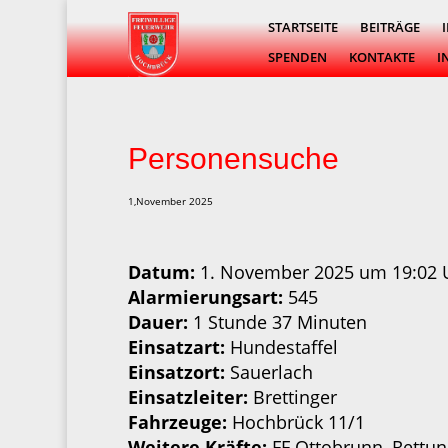
STARTSEITE
BEITRÄGE
SPENDEN
KONTAKTE
I
Personensuche
1,November 2025
Datum:
1. November 2025 um 19:02 
Alarmierungsart:
545
Dauer:
1 Stunde 37 Minuten
Einsatzart:
Hundestaffel
Einsatzort:
Sauerlach
Einsatzleiter:
Brettinger
Fahrzeuge:
Hochbrück 11/1
Weitere Kräfte:
FF Ottobrunn, Rettu