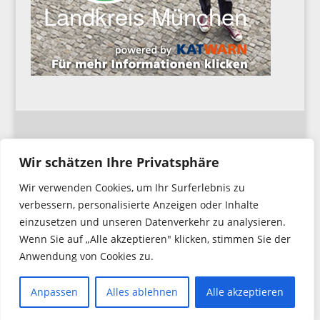
Impressum
Wir schätzen Ihre Privatsphäre
Wir verwenden Cookies, um Ihr Surferlebnis zu
Datenschutzerklärung
verbessern, personalisierte Anzeigen oder Inhalte
einzusetzen und unseren Datenverkehr zu analysieren.
Wenn Sie auf „Alle akzeptieren" klicken, stimmen Sie der
Anwendung von Cookies zu.
Copyright © 2026. Feuerwehr Hochbrück
All Rights Reserved.
Anpassen
Alles ablehnen
Alle akzeptieren