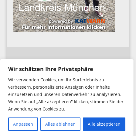
Impressum
Wir schätzen Ihre Privatsphäre
Wir verwenden Cookies, um Ihr Surferlebnis zu
Datenschutzerklärung
verbessern, personalisierte Anzeigen oder Inhalte
einzusetzen und unseren Datenverkehr zu analysieren.
Wenn Sie auf „Alle akzeptieren" klicken, stimmen Sie der
Anwendung von Cookies zu.
Copyright © 2026. Feuerwehr Hochbrück
All Rights Reserved.
Anpassen
Alles ablehnen
Alle akzeptieren