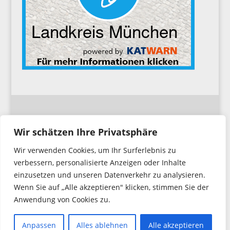
Impressum
Wir schätzen Ihre Privatsphäre
Wir verwenden Cookies, um Ihr Surferlebnis zu
Datenschutzerklärung
verbessern, personalisierte Anzeigen oder Inhalte
einzusetzen und unseren Datenverkehr zu analysieren.
Wenn Sie auf „Alle akzeptieren" klicken, stimmen Sie der
Anwendung von Cookies zu.
Copyright © 2026. Feuerwehr Hochbrück
All Rights Reserved.
Anpassen
Alles ablehnen
Alle akzeptieren