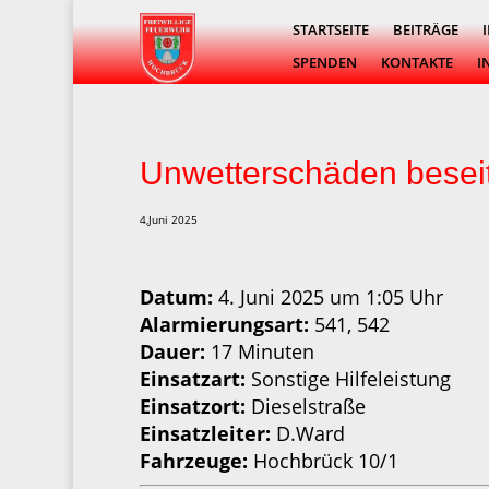
STARTSEITE
BEITRÄGE
SPENDEN
KONTAKTE
I
Unwetterschäden beseit
4,Juni 2025
Datum:
4. Juni 2025 um 1:05 Uhr
Alarmierungsart:
541, 542
Dauer:
17 Minuten
Einsatzart:
Sonstige Hilfeleistung
Einsatzort:
Dieselstraße
Einsatzleiter:
D.Ward
Fahrzeuge:
Hochbrück 10/1