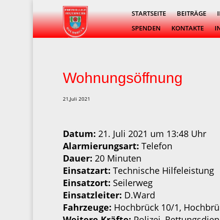
STARTSEITE
BEITRÄGE
SPENDEN
KONTAKTE
I
Wohnungsöffnung
21,Juli 2021
Datum:
21. Juli 2021 um 13:48 Uhr
Alarmierungsart:
Telefon
Dauer:
20 Minuten
Einsatzart:
Technische Hilfeleistung
Einsatzort:
Seilerweg
Einsatzleiter:
D.Ward
Fahrzeuge:
Hochbrück 10/1, Hochbrüc
Weitere Kräfte:
Polizei, Rettungsdien