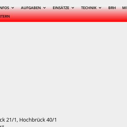
INFOS
AUFGABEN
EINSÄTZE
TECHNIK
BRH
MI
NTERN
k 21/1, Hochbrück 40/1
st